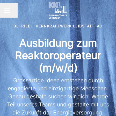
Seite teilen
KARRIEREMENÜ
BETRIEB
·
KERNKRAFTWERK LEIBSTADT AG
Ausbildung zum
Reaktoroperateur
(m/w/d)
Grossartige Ideen entstehen durch
engagierte und einzigartige Menschen.
Genau deshalb suchen wir dich! Werde
Teil unseres Teams und gestalte mit uns
die Zukunft der Energieversorgung.