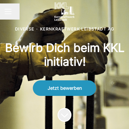
Seite teilen
KARRIEREMENÜ
DIVERSE
·
KERNKRAFTWERK LEIBSTADT AG
Bewirb Dich beim KKL
initiativ!
Jetzt bewerben